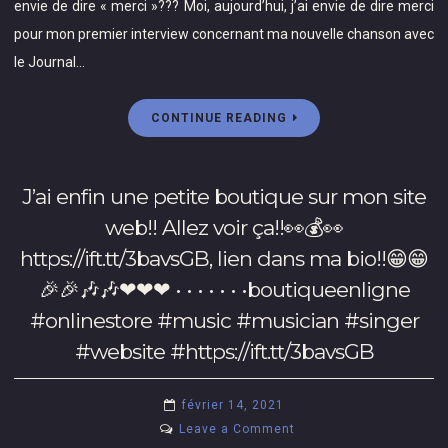
envie de dire « merci »??? Moi, aujourd’hui, j’ai envie de dire merci
sortie
#songwriter
de
pour mon premier interview concernant ma nouvelle chanson avec
« Mon
le Journal…
Lit »
sur
CONTINUE READING
plus
de
150
J’ai enfin une petite boutique sur mon site
plateformes
numérique!!!
web!! Allez voir ça!!👀💰👀
🛏
https://ift.tt/3bavsGB, lien dans ma bio!!😁😁
🎶
🎉🎉🎶🎶❤❤❤ • • • • • • •boutiqueenligne
🛏
#onlinestore #music #musician #singer
Vous
pouvez
#website #https://ift.tt/3bavsGB
la
pré-
février 14, 2021
enregistrer
on
Leave a Comment
sur