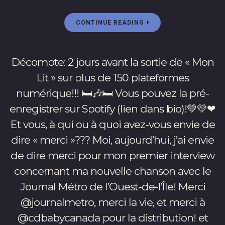
😊
🎉
CONTINUE READING
Venez
assister
à
Décompte: 2 jours avant la sortie de « Mon
l’évènement
en
Lit » sur plus de 150 plateformes
direct
numérique!!! 🛏🎶🛏 Vous pouvez la pré-
sur
enregistrer sur Spotify (lien dans bio)!💚💛❤
facebook
Et vous, à qui ou à quoi avez-vous envie de
à
19h!
dire « merci »??? Moi, aujourd’hui, j’ai envie
https://ift.tt/3kXL7O1
de dire merci pour mon premier interview
(lien
concernant ma nouvelle chanson avec le
dans
bio
Journal Métro de l’Ouest-de-l’Île! Merci
aussi)
@journalmetro, merci la vie, et merci à
💚
@cdbabycanada pour la distribution! et
💛