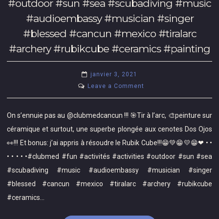
#outdoor #sun #sea #scubadiving #music
🎶
•
#audioembassy #musician #singer
🏖
•
🎶
#blessed #cancun #mexico #tiralarc
•
🌞
•
#archery #rubikcube #ceramics #painting
J’ai
•#newrelease
eu
#single
janvier 3, 2021
la
#simple
on
Leave a Comment
chance
#musique
On
de
#aci
s’ennuie
jouer
On s’ennuie pas au @clubmedcancun !!! 🎯Tir à l’arc, 🎨peinture sur
#songwriter
pas
avec
#singer
céramique et surtout, une superbe plongée aux cenotes Dos Ojos
au
des
#monlit
👀!!! Et bonus: j’ai appris à résoudre le Rubik Cube!!!😁💚😁💛😁❤ • •
@clubmedcancun
musiciens
#chanson
• • • • •#clubmed #fun #activités #activities #outdoor #sun #sea
!!!
extraordinaires,
#music
🎯
#scubadiving #music #audioembassy #musician #singer
quelle
#musiquefranco
Tir
aventure!!
#blessed #cancun #mexico #tiralarc #archery #rubikcube
#musiquequeb
à
Maintenant,
#ceramics…
#pop
l’arc,
quarantaine
#chansonfrancaise
🎨
de