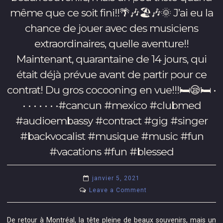
Journal
🎶
#singer
même que ce soit fini!!🌴🎶🏖🎶🌞 J’ai eu la
Métro
❤
#website
chance de jouer avec des musiciens
de
•
#https://ift.tt/3bavsGB
l’Ouest-
extraordinaires, quelle aventure!!
•
de-
•
Maintenant, quarantaine de 14 jours, qui
l’Île!
•
était déjà prévue avant de partir pour ce
Merci
•
@journalmetro,
contrat! Du gros cocooning en vue!!!🛏😪🛏 •
•
merci
• • • • • • •#cancun #mexico #clubmed
•
la
•
#audioembassy #contract #gig #singer
vie,
•#audioembassy
#backvocalist #musique #music #fun
et
#music
merci
#vacations #fun #blessed
#musique
à
#liveband
@cdbabycanada
#fullband
janvier 5, 2021
pour
#livemusic
on
Leave a Comment
la
#partymusic
De
distribution!
#corpo
retour
et
De retour à Montréal, la tête pleine de beaux souvenirs, mais un