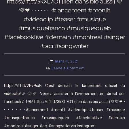
https://ift.tt/3kXL7O1 (lien dans bio aussi) 💚
💛❤ • • • • • • •#lancement #monlit
#videoclip #teaser #musique
#musiquefranco #musiquequeb
#facebooklive #demain #montreal #singer
#aci #songwriter
mars 4, 2021
on
Leave a Comment
C’est
demain
https://ift.tt/2Pv9iaB C’est demain le lancement officiel du
le
vidéoclip!🎉😊🎉 Venez assister à l’évènement en direct sur
lancement
facebook à 19h! https://ift.tt/3kXL7O1 (lien dans bio aussi) 💚💛❤ •
officiel
• • • • • •#lancement #monlit #videoclip #teaser #musique
du
vidéoclip!
#musiquefranco #musiquequeb #facebooklive #demain
🎉
#montreal #singer #aci #songwritervia Instagram