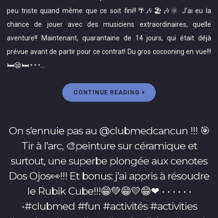
#gig
à
évidemment,
peu triste quand même que ce soit fini!!🌴🎶🏖🎶🌞 J’ai eu la
#clubmed
Montréal,
merci
#cancun
chance de jouer avec des musiciens extraordinaires, quelle
la
Mon
#fun
aventure!! Maintenant, quarantaine de 14 jours, qui était déjà
tête
Lit
#singer
pleine
prévue avant de partir pour ce contrat! Du gros cocooning en vue!!!
pour
#backvocals
de
🛏😪🛏 • • •…
ton
#blessed
beaux
confort
souvenirs,
et
CONTINUE READING
mais
support
un
constant!!
peu
😂
On s’ennuie pas au @clubmedcancun !!! 🎯
triste
🎵
quand
Tir à l’arc, 🎨peinture sur céramique et
🎉
même
surtout, une superbe plongée aux cenotes
❤
que
😂
Dos Ojos👀!!! Et bonus: j’ai appris à résoudre
ce
•
le Rubik Cube!!!😁💚😁💛😁❤ • • • • • •
soit
•
fini!!
•#clubmed #fun #activités #activities
•
🌴
•