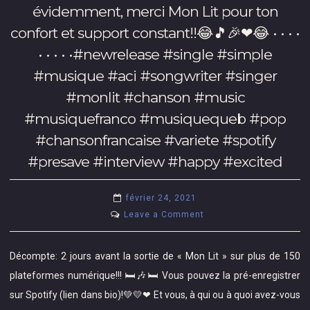
évidemment, merci Mon Lit pour ton
❤
•
confort et support constant!!😂🎵🎉❤😂 • • • •
•
• • • • •#newrelease #single #simple
•
#musique #aci #songwriter #singer
•
•
#monlit #chanson #music
•
#musiquefranco #musiquequeb #pop
•#lancement
#chansonfrancaise #variete #spotify
#monlit
#presave #interview #happy #excited
#videoclip
#teaser
#musique
février 24, 2021
#musiquefranco
on
Leave a Comment
#musiquequeb
Décompte:
#facebooklive
2
Décompte: 2 jours avant la sortie de « Mon Lit » sur plus de 150
#demain
jours
#montreal
plateformes numérique!!! 🛏🎶🛏 Vous pouvez la pré-enregistrer
avant
#singer
sur Spotify (lien dans bio)!💚💛❤ Et vous, à qui ou à quoi avez-vous
la
#aci