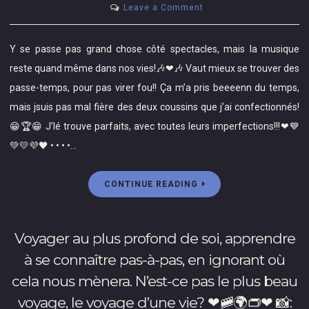
suivre
on
Leave a Comment
(façonnage,
Y
peinture,
se
Y se passe pas grand chose côté spectacles, mais la musique
cuisson,
passe
reste quand même dans nos vies!🎶❤🎶 Vaut mieux se trouver des
glaçure)
pas
passe-temps, pour pas virer fou!! Ça m’a pris beeeenn du temps,
et
grand
c’est
mais jsuis pas mal fière des deux coussins que j’ai confectionnés!
chose
super
côté
😁🏆😁 J’lé trouve parfaits, avec toutes leurs imperfections!!!❤💙
créatif
spectacles,
💚💛💜🖤 • • • •…
et
mais
méditatif!!
la
CONTINUE READING
💚
musique
🕉
reste
💛
quand
Voyager au plus profond de soi, apprendre
☯️
même
💙
dans
à se connaître pas-à-pas, en ignorant où
Merci
nos
cela nous mènera. N’est-ce pas le plus beau
à
vies!
voyage, le voyage d’une vie? ❤🚞🌍👝❤ 📸:
@davidrose4042
🎶