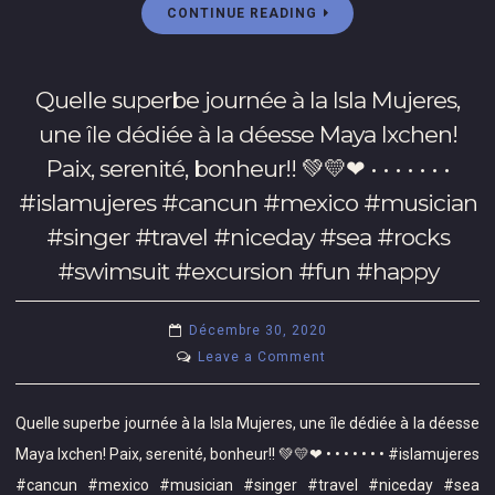
#variete
CONTINUE READING
peinture
14
#spotify
sur
jours,
#presave
céramique
qui
#interview
Quelle superbe journée à la Isla Mujeres,
et
était
#happy
surtout,
une île dédiée à la déesse Maya Ixchen!
déjà
#excited
une
prévue
Paix, serenité, bonheur!! 💚💛❤ • • • • • • •
superbe
avant
#islamujeres #cancun #mexico #musician
plongée
de
aux
#singer #travel #niceday #sea #rocks
partir
cenotes
pour
#swimsuit #excursion #fun #happy
Dos
ce
Ojos
contrat!
Décembre 30, 2020
👀!!!
Du
on
Leave a Comment
Et
gros
Quelle
bonus:
cocooning
superbe
j’ai
en
Quelle superbe journée à la Isla Mujeres, une île dédiée à la déesse
journée
appris
vue!!!
Maya Ixchen! Paix, serenité, bonheur!! 💚💛❤ • • • • • • • #islamujeres
à
à
🛏
#cancun #mexico #musician #singer #travel #niceday #sea
la
résoudre