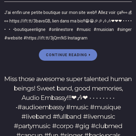
J’ai
Spotify
enfin
(lien
J’ai enfin une petite boutique sur mon site web!! Allez voir ça!!👀💰
une
dans
👀 https://ift.tt/3bavsGB, lien dans ma bio!!😁😁🎉🎉🎶🎶❤❤❤ • • • •
petite
bio)!
• • •boutiqueenligne #onlinestore #music #musician #singer
boutique
💚
#website #https://ift.tt/3jQm9iS Instagram
sur
💛
mon
❤
site
CONTINUE READING
Et
web!!
vous,
Allez
à
voir
qui
Miss those awesome super talented human
ça!!
ou
beings! Sweet band, good memories,
👀
à
Audio Embassy!!!❤🎶❤ • • • • • • • •
💰
quoi
👀
•#audioembassy #music #musique
avez-
https://ift.tt/3bavsGB,
vous
#liveband #fullband #livemusic
lien
envie
#partymusic #corpo #gig #clubmed
dans
de
ma
#cancun #fun #singer #backvocals
dire