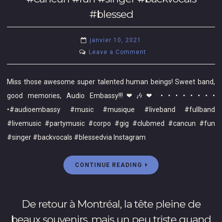
bio!!
« merci »???
#blessed
😁
Moi,
😁
aujourd’hui,
janvier 10, 2021
🎉
j’ai
on
Leave a Comment
🎉
envie
Miss
🎶🎶
de
those
❤
Miss those awesome super talented human beings! Sweet band,
dire
awesome
❤
merci
good memories, Audio Embassy!!!❤🎶❤ • • • • • • • •
super
❤
pour
•#audioembassy #music #musique #liveband #fullband
talented
•
mon
#livemusic #partymusic #corpo #gig #clubmed #cancun #fun
human
•
premier
beings!
•
#singer #backvocals #blessedvia Instagram
interview
Sweet
•
concernant
band,
•
ma
CONTINUE READING
good
•
nouvelle
memories,
•boutiqueenligne
chanson
Audio
#onlinestore
avec
De retour à Montréal, la tête pleine de
Embassy!!!
#music
le
beaux souvenirs, mais un peu triste quand
❤
#musician