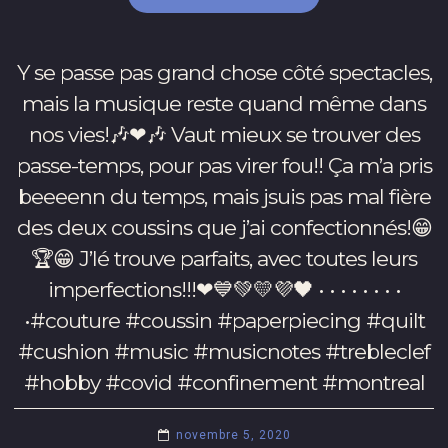
🏺
Ça
se
Y se passe pas grand chose côté spectacles,
fait
parfaitement
mais la musique reste quand même dans
en
nos vies!🎶❤🎶 Vaut mieux se trouver des
solo,
passe-temps, pour pas virer fou!! Ça m’a pris
requiert
beeeenn du temps, mais jsuis pas mal fière
pas
mal
des deux coussins que j’ai confectionnés!😁
de
🏆😁 J’lé trouve parfaits, avec toutes leurs
temps
imperfections!!!❤💙💚💛💜🖤 • • • • • • • •
car
il
•#couture #coussin #paperpiecing #quilt
y
#cushion #music #musicnotes #trebleclef
a
#hobby #covid #confinement #montreal
plusieurs
étapes
à
novembre 5, 2020