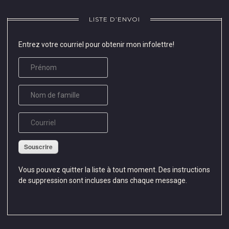
le
#whiteandblue
toutes
voyage
#fun
leurs
LISTE D’ENVOI
d’une
#learning
imperfections!!!
vie?
#covid
❤
Entrez votre courriel pour obtenir mon infolettre!
❤
💙
🚞
💚
🌍
💛
👝
💜
❤
🖤
📸:
•
@cbdphotographe
•
☆♡☆
•
Souscrire
•
•
•
•
Vous pouvez quitter la liste à tout moment. Des instructions
•
•
de suppression sont incluses dans chaque message.
•
•
•
•
•
•#couture
•
#coussin