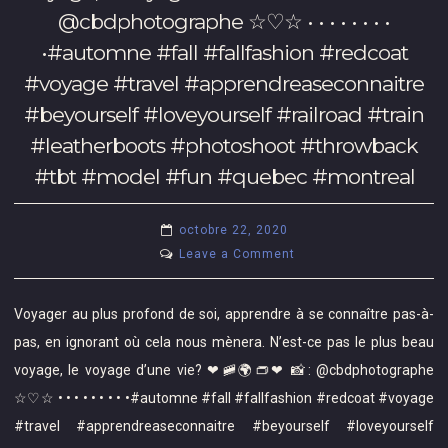
@cbdphotographe ☆♡☆ • • • • • • • •
pour
❤
m’avoir
🎶
•#automne #fall #fallfashion #redcoat
enseigner
Vaut
#voyage #travel #apprendreaseconnaitre
les
mieux
#beyourself #loveyourself #railroad #train
rudiments
se
de
trouver
#leatherboots #photoshoot #throwback
cette
des
#tbt #model #fun #quebec #montreal
activité,
passe-
j’adore
temps,
octobre 22, 2020
ça!!!
pour
on
Leave a Comment
😁
pas
Voyager
😁
virer
au
😁
fou!!
Voyager au plus profond de soi, apprendre à se connaître pas-à-
plus
•
Ça
pas, en ignorant où cela nous mènera. N’est-ce pas le plus beau
profond
•
m’a
voyage, le voyage d’une vie? ❤🚞🌍👝❤ 📸: @cbdphotographe
de
•
pris
☆♡☆ • • • • • • • • •#automne #fall #fallfashion #redcoat #voyage
soi,
•
beeeenn
apprendre
•
#travel #apprendreaseconnaitre #beyourself #loveyourself
du
à