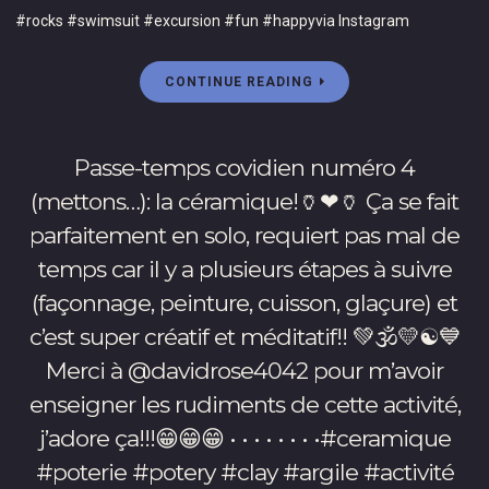
😪
#rocks #swimsuit #excursion #fun #happyvia Instagram
Isla
le
🛏
Mujeres,
Rubik
•
une
Cube!!!
CONTINUE READING
•
île
😁
•
dédiée
💚
•
à
😁
Passe-temps covidien numéro 4
•
la
💛
•
(mettons…): la céramique!🏺❤🏺 Ça se fait
déesse
😁
•
parfaitement en solo, requiert pas mal de
Maya
❤
•#cancun
Ixchen!
•
temps car il y a plusieurs étapes à suivre
#mexico
Paix,
•
#clubmed
(façonnage, peinture, cuisson, glaçure) et
serenité,
•
#audioembassy
c’est super créatif et méditatif!! 💚🕉💛☯️💙
bonheur!!
•
#contract
💚
Merci à @davidrose4042 pour m’avoir
•
#gig
💛
•
#singer
enseigner les rudiments de cette activité,
❤
•#clubmed
#backvocalist
j’adore ça!!!😁😁😁 • • • • • • • •#ceramique
•
#fun
#musique
•
#poterie #potery #clay #argile #activité
#activités
#music