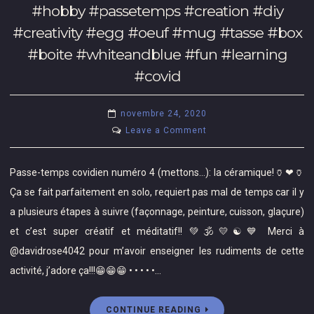
•
#activities
#hobby #passetemps #creation #diy
#fun
•
#outdoor
#vacations
#creativity #egg #oeuf #mug #tasse #box
•
#sun
#fun
#boite #whiteandblue #fun #learning
•
#sea
#blessed
•
#covid
#scubadiving
#islamujeres
#music
#cancun
#audioembassy
novembre 24, 2020
#mexico
#musician
on
Leave a Comment
#musician
#singer
Passe-
#singer
#blessed
temps
#travel
Passe-temps covidien numéro 4 (mettons…): la céramique!🏺❤🏺
#cancun
covidien
#niceday
#mexico
Ça se fait parfaitement en solo, requiert pas mal de temps car il y
numéro
#sea
#tiralarc
a plusieurs étapes à suivre (façonnage, peinture, cuisson, glaçure)
4
#rocks
#archery
et c’est super créatif et méditatif!! 💚🕉💛☯️💙 Merci à
(mettons…):
#swimsuit
#rubikcube
la
@davidrose4042 pour m’avoir enseigner les rudiments de cette
#excursion
#ceramics
céramique!
activité, j’adore ça!!!😁😁😁 • • • • •…
#fun
#painting
🏺
#happy
❤
CONTINUE READING